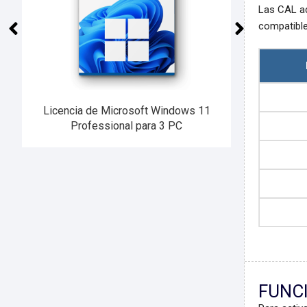
Las CAL ad
compatible
Licencia de Microsoft Windows 11
Licencia Microsoft Office 2024
Professional Plus para 3 dispositivos
Professional para 3 PC
FUNCI