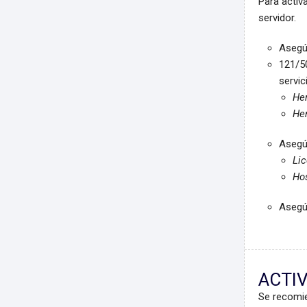
Para activ
servidor.
Asegúr
121/50
servic
Her
Her
Asegúr
Lic
Hos
Asegúr
ACTI
Se recomi