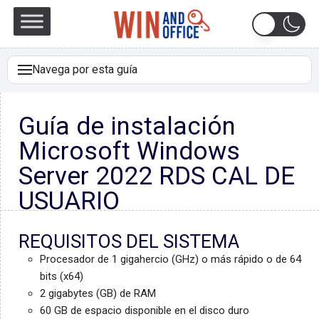
Navega por esta guía
REQUISITOS DEL SISTEMA
Guía de instalación
INFORMACIÓN
Microsoft Windows
FUNCIONES Y SERVICIOS
Server 2022 RDS CAL DE
ACTIVACIÓN
USUARIO
ASISTENTE DE ACTIVACIÓN DEL SERVIDOR
REQUISITOS DEL SISTEMA
Procesador de 1 gigahercio (GHz) o más rápido o de 64
bits (x64)
2 gigabytes (GB) de RAM
60 GB de espacio disponible en el disco duro