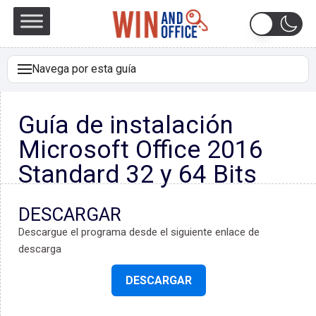
Navega por esta guía
DESCARGAR
Guía de instalación
REQUISITOS DEL SISTEMA
Microsoft Office 2016
INSTALACIÓN
Standard 32 y 64 Bits
LICENCIA Y ACTIVACIÓN
PROGRAMA PARA MONTAR ARCHIVO ISO
DESCARGAR
Descargue el programa desde el siguiente enlace de
DESCARGAS EN OTROS IDIOMAS
descarga
NOTA
DESCARGAR