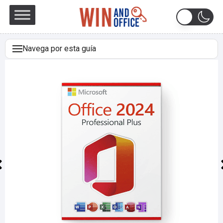
Navega por esta guía
DESCARGAR
REQUISITOS DEL SISTEMA
LICENCIA Y ACTIVACIÓN
ACTUALIZAR DE WINDOWS 10 HOME A WINDOWS 10
PRO
INSTALACIÓN LIMPIA
DESCARGAS EN OTROS IDIOMAS
VÍDEO
NOTA