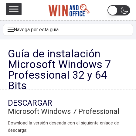
Navega por esta guía
DESCARGAR
Guía de instalación
REQUISITOS DEL SISTEMA
Microsoft Windows 7
VERSIÓN PARA WINDOWS
Professional 32 y 64
COMPROBAR LA CONEXIÓN
Bits
ACTIVACIÓN EN LÍNEA
DESCARGAR
INSTALACIÓN
Microsoft Windows 7 Professional
SI LA ACTIVACIÓN EN LÍNEA NO FUE EXITOSA
Download la versión deseada con el siguiente enlace de
NOTA
descarga: